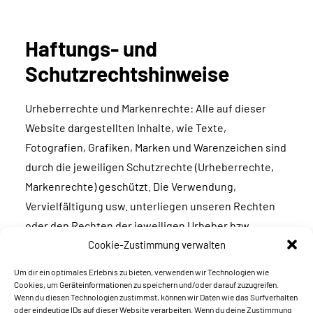
Haftungs- und
Schutzrechtshinweise
Urheberrechte und Markenrechte: Alle auf dieser
Website dargestellten Inhalte, wie Texte,
Fotografien, Grafiken, Marken und Warenzeichen sind
durch die jeweiligen Schutzrechte (Urheberrechte,
Markenrechte) geschützt. Die Verwendung,
Vervielfältigung usw. unterliegen unseren Rechten
oder den Rechten der jeweiligen Urheber bzw.
Rechteinhaber.
Cookie-Zustimmung verwalten
Um dir ein optimales Erlebnis zu bieten, verwenden wir Technologien wie
Erstellt mit kostenlosem Datenschutz-Generator.de
Cookies, um Geräteinformationen zu speichern und/oder darauf zuzugreifen.
von Dr. Thomas Schwenke
Wenn du diesen Technologien zustimmst, können wir Daten wie das Surfverhalten
oder eindeutige IDs auf dieser Website verarbeiten. Wenn du deine Zustimmung